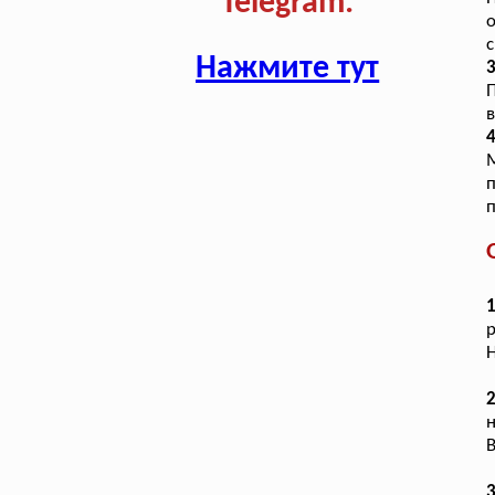
Telegram:
о
с
Нажмите тут
3
в
4
М
п
п
р
Н
2
н
В
3