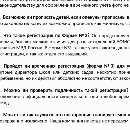
аконодательству для оформления временного учета фото не 
. Возможно ли прописать детей, если опекуны прописаны в
о законодательству их возможно прописать как минимум, с 
5. Что такое регистрация по Форме №3?
Она представляет
ормы, бывают мелкие отличия для разных отделений УФМС.
ечатью МВД России. В форме №3 так же указываются данные
егистрации, а так же отдел его выдавший.
6. Пройдет ли временная регистрация (форма №3) для ус
хитрые директора школ или детских садов, неохотно при
ребывания, но их действия абсолютно не соответствуют зако
7. Можно ли проверить подлинность такой регистрации?
едоверие в официальности свидетельств, они в любое врем
омвд.
. Может ли так случится, что посторонние скопируют мои
овершенно исключено. Наша компания никогда не передаем