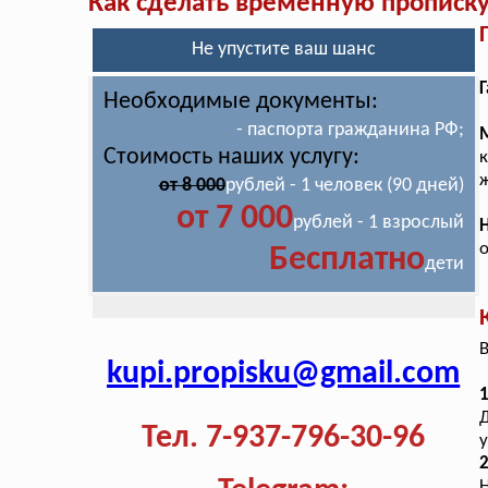
Как сделать временную прописк
Не упустите ваш шанс
Г
Необходимые документы:
- паспорта гражданина РФ;
Стоимость наших услугу:
к
ж
от 8 000
рублей - 1 человек (90 дней)
от 7 000
рублей - 1 взрослый
Бесплатно
дети
В
kupi.propisku@gmail.com
1
Тел. 7-937-796-30-96
у
2
Н