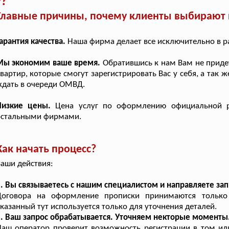
у?
Главные причины, почему клиенты выбирают п
арантия качества.
Наша фирма делает все исключительно в р
Мы экономим ваше время.
Обратившись к нам Вам не придет
вартир, которые смогут зарегистрировать Вас у себя, а так
дать в очереди ОМВД.
Низкие цены.
Цена услуг по оформлению официальной р
остальными фирмами.
Как начать процесс?
аши действия:
. Вы связываетесь с нашим специалистом и направляете зап
Договора на оформление прописки принимаются только
казанный тут используется только для уточнения деталей.
. Ваш запрос обрабатывается. Уточняем некторые моменты
аш оператор проверит возможность регистрации в том ил